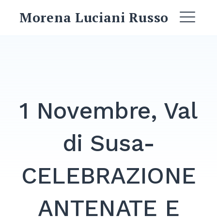
Skip
Morena Luciani Russo
to
ME
content
EXPAND
DROPDO
1 Novembre, Val
EXPAND
DROPDO
di Susa-
EXPAND
DROPDO
CELEBRAZIONE
EXPAND
DROPDO
ANTENATE E