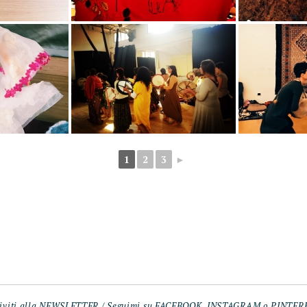
1
2
3
►
iviti alla
NEWSLETTER
/ Seguimi su
FACEBOOK
,
INSTAGRAM
o
PINTER