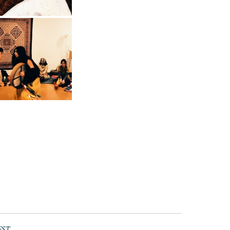
EST
.