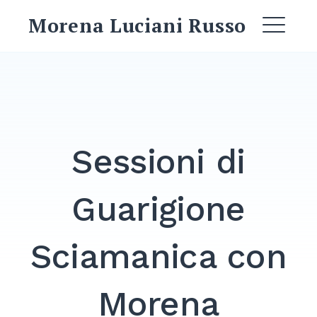
Skip
Morena Luciani Russo
to
ME
content
EXPAND
DROPDO
Sessioni di
DROPDOWN
EXPAND
Guarigione
EXPAND
DROPDO
Sciamanica con
EXPAND
DROPDO
Morena