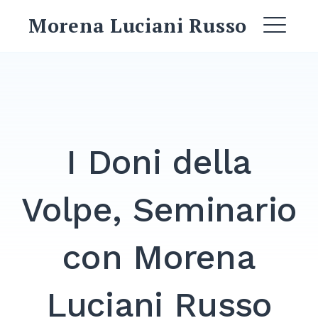
Skip
Morena Luciani Russo
to
ME
content
EXPAND
DROPDO
I Doni della
EXPAND
DROPDO
Volpe, Seminario
EXPAND
DROPDO
con Morena
EXPAND
DROPDO
Luciani Russo