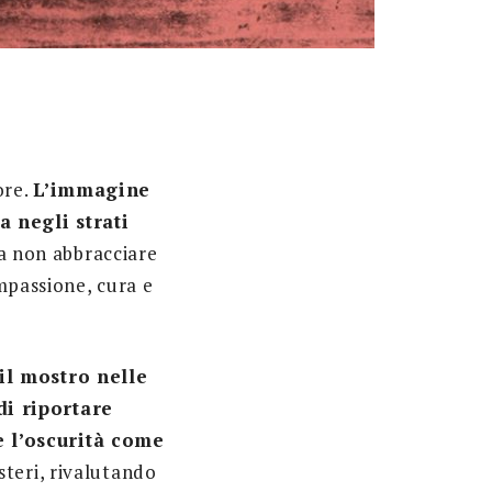
ore.
L’immagine
a negli strati
a non abbracciare
ompassione, cura e
il mostro nelle
di riportare
e l’oscurità come
isteri, rivalutando