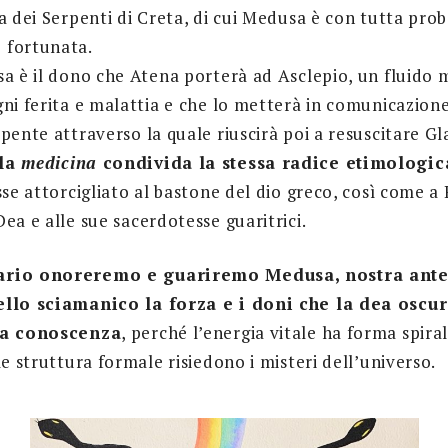
a dei Serpenti di Creta, di cui Medusa è con tutta prob
 fortunata.
sa è il dono che Atena porterà ad Asclepio, un fluido
ni ferita e malattia e che lo metterà in comunicazione
pente attraverso la quale riuscirà poi a resuscitare G
ola
medicina
condivida la stessa radice etimologi
sse attorcigliato al bastone del dio greco, così come 
ea e alle sue sacerdotesse guaritrici.
ario onoreremo e guariremo Medusa, nostra ante
ello sciamanico la forza e i doni che la dea oscu
la conoscenza
, perché l’energia vitale ha forma spira
le struttura formale risiedono i misteri dell’universo.