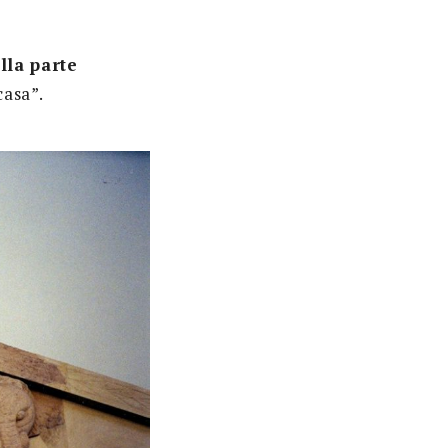
lla parte
casa”.