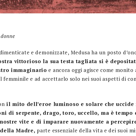
e donne
 dimenticate e demonizzate, Medusa ha un posto d’on
tra vittorioso la sua testa tagliata si è depositat
stro immaginario
e ancora oggi agisce come monito 
del femminile e ad accettarlo solo nei suoi aspetti di c
on
il mito dell’eroe luminoso e solare che uccide 
ni di serpente, drago, toro, uccello, ma è tempo 
 nostre vite e di imparare nuovamente a percepir
 della Madre,
parte essenziale della vita e dei suoi m