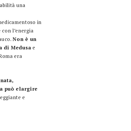
abilità una
 medicamentoso in
 con l’energia
lauco.
Non è un
ca di Medusa
e
a Roma era
nata,
ra può elargire
leggiante e