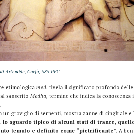
di Artemide, Corfù, 585 PEC
ice etimologica
med
, rivela il significato profondo delle
a al sanscrito
Medha
, termine che indica la conoscenza i
.
 un groviglio di serpenti, mostra zanne di cinghiale e 
 lo sguardo tipico di alcuni stati di trance, quello
anto temuto e definito come “pietrificante”
. A ben