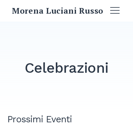
Skip
Morena Luciani Russo
to
ME
content
EXPAND
DROPDO
Celebrazioni
EXPAND
DROPDO
EXPAND
DROPDO
EXPAND
DROPDO
Prossimi Eventi