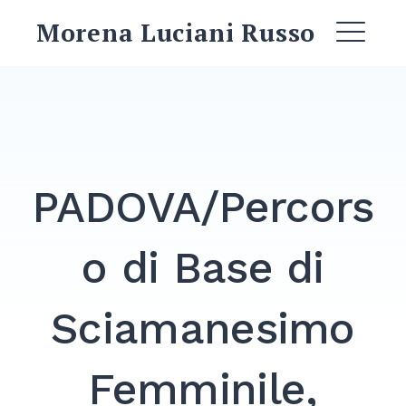
Skip
Morena Luciani Russo
to
ME
content
EXPAND
DROPDO
PADOVA/Percors
EXPAND
DROPDO
o di Base di
EXPAND
DROPDO
Sciamanesimo
EXPAND
DROPDO
Femminile,