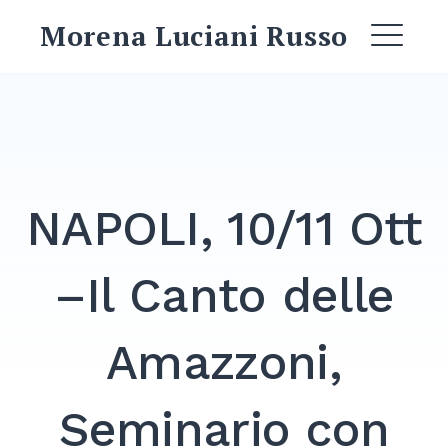
Skip
Morena Luciani Russo
to
ME
content
EXPAND
DROPDO
NAPOLI, 10/11 Ott
EXPAND
DROPDO
–Il Canto delle
EXPAND
DROPDO
Amazzoni,
EXPAND
DROPDO
Seminario con