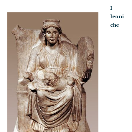
I
leoni
che